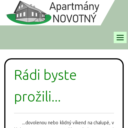
APARTMÁNY
Rádi byste
FOTOGALERIE
RECENZE
prožili...
OKOLÍ
TERMÍNY
...dovolenou nebo klidný víkend na chalupě, v