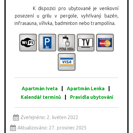
K dispozici pro ubytované je venkovní
posezení u grilu v pergole, vyhřívaný bazén,
infrasauna, vířivka, badminton nebo trampolína.
|
|
Apartmán Iveta
Apartmán Lenka
|
Kalendář termínů
Pravidla ubytování
Zveřejněno: 2. květen 2022
Aktualizováno: 27. prosinec 2025