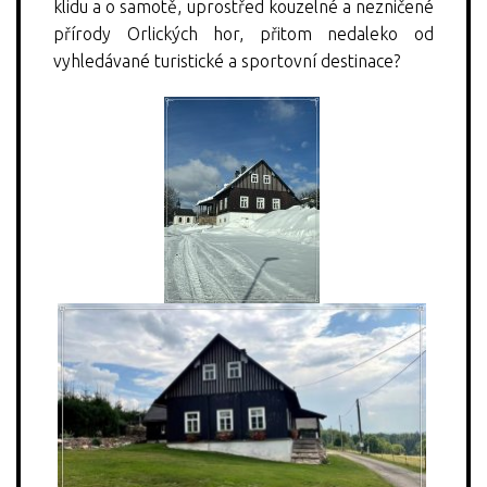
KONTAKT
klidu a o samotě, uprostřed kouzelné a nezničené
přírody Orlických hor, přitom nedaleko od
vyhledávané turistické a sportovní destinace?