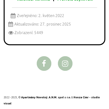
Zveřejněno: 2. květen 2022
Aktualizováno: 27. prosinec 2025
Zobrazení: 5449
2022 - 2025, ©
Apartmány Novotný
,
A.N.M. spol s r.o.
&
Honza Cimr - studio
visual