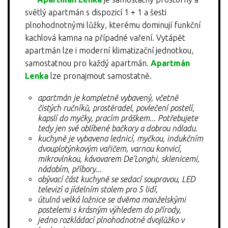
KONTAKT
světlý apartmán s dispozicí 1 + 1 a šesti
plnohodnotnými lůžky, kterému dominují funkční
kachlová kamna na případné vaření. Vytápět
apartmán lze i moderní klimatizační jednotkou,
samostatnou pro každý apartmán.
Apartmán
Lenka
lze pronajmout samostatně.
apartmán je kompletně vybavený, včetně
čistých ručníků, prostěradel, povlečení postelí,
kapslí do myčky, pracím práškem... Potřebujete
tedy jen své oblíbené bačkory a dobrou náladu.
kuchyně je vybavena lednicí, myčkou, indukčním
dvouplotýnkovým vařičem, varnou konvicí,
mikrovlnkou, kávovarem De'Longhi,
sklenicemi,
nádobím, příbory...
obývací část kuchyně se sedací soupravou, LED
televizí a jídelním stolem pro 5 lidí,
útulná velká ložnice se dvěma manželskými
postelemi s krásným výhledem do přírody,
jedno rozkládací plnohodnotné dvojlůžko v