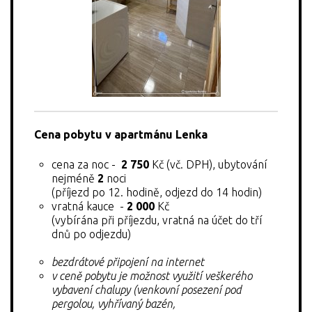
Cena pobytu v apartmánu Lenka
cena za noc -
2 750
Kč (vč. DPH), ubytování
nejméně
2
noci
(příjezd po 12. hodině, odjezd do 14 hodin)
vratná kauce -
2 000
Kč
(vybírána při příjezdu, vratná na účet do tří
dnů po odjezdu)
bezdrátové připojení na internet
v ceně pobytu je možnost využití veškerého
vybavení chalupy (venkovní posezení pod
pergolou, vyhřívaný bazén,