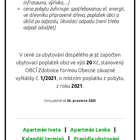
infrasauna, výřivka,...)
cena pobytu zahrnuje: spotřebovanou el. energii,
ve dřevníku připravené dřevo, poplatek obci a
úklid po odjezdu, likvidaci odpadu (není třeba
odpad odvážet)
V ceně za ubytování dospělého je již započten
ubytovací poplatek obci ve výši
20
Kč, stanovený
OBCÍ Zdobnice formou Obecně závazné
vyhlášky č.
1/2021
, o místním poplatku z pobytu,
z roku
2021
.
Ceny platné od
26. prosince 2025
|
|
Apartmán Iveta
Apartmán Lenka
|
Kalendář termínů
Pravidla ubytování